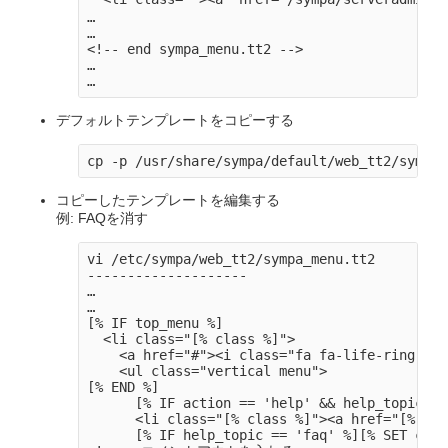
…

…

<!-- end sympa_menu.tt2 -->

…

デフォルトテンプレートをコピーする
コピーしたテンプレートを編集する
例: FAQを消す
vi /etc/sympa/web_tt2/sympa_menu.tt2

--------------------

…

…

[% IF top_menu %]

  <li class="[% class %]">

    <a href="#"><i class="fa fa-life-ring"></
    <ul class="vertical menu">

[% END %]

      [% IF action == 'help' && help_topic !=
      <li class="[% class %]"><a href="[% 'he
      [% IF help_topic == 'faq' %][% SET clas