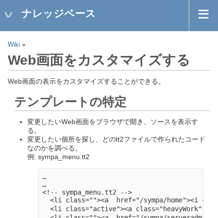
ナレッジベース
Wiki
»
Web画面をカスタマイズする
Web画面の表示をカスタマイズすることができる。
テンプレートの特定
変更したいWeb画面をブラウザで開き、ソースを表示す
る。
変更したい個所を探し、どのtt2ファイルで作られたコード
なのかを調べる。
例: sympa_menu.tt2
…

…

<!-- sympa_menu.tt2 -->

  <li class=""><a  href="/sympa/home"><i cla
  <li class="active"><a class="heavyWork" h
  <li class=""><a  href="/sympa/serveradmi