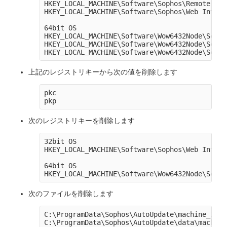
HKEY_LOCAL_MACHINE\Software\Sophos\Remote Man
HKEY_LOCAL_MACHINE\Software\Sophos\Web Intell
64bit OS

HKEY_LOCAL_MACHINE\Software\Wow6432Node\Sopho
HKEY_LOCAL_MACHINE\Software\Wow6432Node\Sopho
上記のレジストリキーから次の値を削除します
pkc

次のレジストリキーを削除します
32bit OS

HKEY_LOCAL_MACHINE\Software\Sophos\Web Intell
64bit OS

次のファイルを削除します
C:\ProgramData\Sophos\AutoUpdate\machine_ID.tx