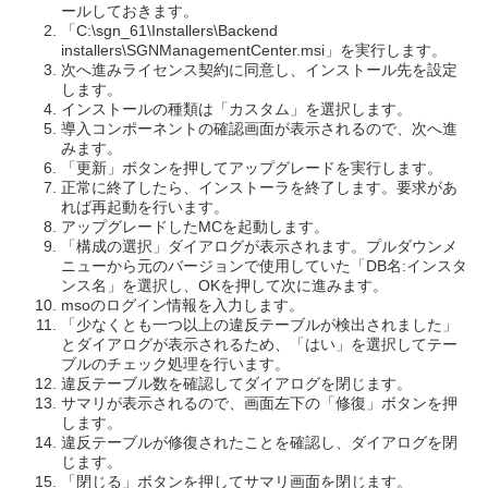
ールしておきます。
「C:\sgn_61\Installers\Backend
installers\SGNManagementCenter.msi」を実行します。
次へ進みライセンス契約に同意し、インストール先を設定
します。
インストールの種類は「カスタム」を選択します。
導入コンポーネントの確認画面が表示されるので、次へ進
みます。
「更新」ボタンを押してアップグレードを実行します。
正常に終了したら、インストーラを終了します。要求があ
れば再起動を行います。
アップグレードしたMCを起動します。
「構成の選択」ダイアログが表示されます。プルダウンメ
ニューから元のバージョンで使用していた「DB名:インスタ
ンス名」を選択し、OKを押して次に進みます。
msoのログイン情報を入力します。
「少なくとも一つ以上の違反テーブルが検出されました」
とダイアログが表示されるため、「はい」を選択してテー
ブルのチェック処理を行います。
違反テーブル数を確認してダイアログを閉じます。
サマリが表示されるので、画面左下の「修復」ボタンを押
します。
違反テーブルが修復されたことを確認し、ダイアログを閉
じます。
「閉じる」ボタンを押してサマリ画面を閉じます。