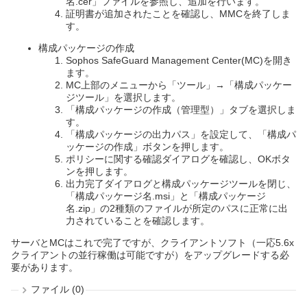
名.cer」ファイルを参照し、追加を行います。
証明書が追加されたことを確認し、MMCを終了しま
す。
構成パッケージの作成
Sophos SafeGuard Management Center(MC)を開き
ます。
MC上部のメニューから「ツール」→「構成パッケー
ジツール」を選択します。
「構成パッケージの作成（管理型）」タブを選択しま
す。
「構成パッケージの出力パス」を設定して、「構成パ
ッケージの作成」ボタンを押します。
ポリシーに関する確認ダイアログを確認し、OKボタ
ンを押します。
出力完了ダイアログと構成パッケージツールを閉じ、
「構成パッケージ名.msi」と「構成パッケージ
名.zip」の2種類のファイルが所定のパスに正常に出
力されていることを確認します。
サーバとMCはこれで完了ですが、クライアントソフト（一応5.6x
クライアントの並行稼働は可能ですが）をアップグレードする必
要があります。
ファイル (0)