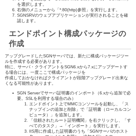
を選択します。
右側のメニューから「*:80(http)参照」を実行します。
SGNSRVのウェブアプリケーションが実行されることを確
認します。
エンドポイント構成パッケージの
作成
アップグレードしたSGNサーバでは、新たに構成パッケージツー
ルを作成する必要があります。
特に、サーバ・クライアントをSGN6.xから7.xにアップデートす
る場合には、一度ここで構成パッケージを
作成しておかなければクライアントが段階アップグレード出来な
くなる可能性があります。
SGN Serverでサーバ証明書のインポート（6.xから追加で必
要。SSLを利用する場合のみ）
エンドポイント上でMMCコンソールを起動し、「ス
ナップインの追加と削除」で「証明書（ローカルコン
ピュータ）」を追加します。
「信頼されたルート証明機関」を右クリックし、「す
べてのタスク」→「インポート」を実行します。
IIS用に作成した証明書のうち「SGNサーバのホスト