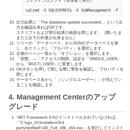
コマンドプロンプト（管理者で実行）

出力結果に「The database update succeeded.」という出
力を確認出来ればOKです。
スクリプトおよび実行結果の画面を閉じます。（開いたま
まだと以下の作業が出来ません）
ツリーの「データベース」からSGNのデータベースを探
し、右クリックし「プロパティ」を選択します。
左側のページ一覧から「オプション」を選択します。
「状態」→「アクセスの制限」設定を「SINGLE_USER」
から「MULTI_USER」に変更します。
OKボタンを押して閉じる際に警告を確認し、プロパティを
閉じます。
データベース名から「（シングルユーザー）」が消えてい
ることを確認します。
4. Management Centerのアップ
グレード
.NET Framework 4.0がインストールされていなければ、
「C:\sgn_61\Installers\3rd
party\dotNetFx40_Full_x86_x64.exe」を実行してインスト