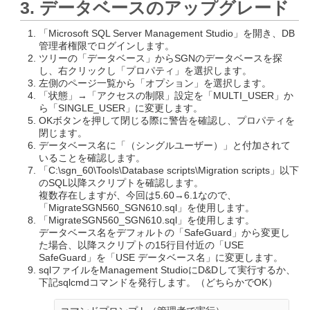
3. データベースのアップグレード
「Microsoft SQL Server Management Studio」を開き、DB
管理者権限でログインします。
ツリーの「データベース」からSGNのデータベースを探
し、右クリックし「プロパティ」を選択します。
左側のページ一覧から「オプション」を選択します。
「状態」→「アクセスの制限」設定を「MULTI_USER」か
ら「SINGLE_USER」に変更します。
OKボタンを押して閉じる際に警告を確認し、プロパティを
閉じます。
データベース名に「（シングルユーザー）」と付加されて
いることを確認します。
「C:\sgn_60\Tools\Database scripts\Migration scripts」以下
のSQL以降スクリプトを確認します。
複数存在しますが、今回は5.60→6.1なので、
「MigrateSGN560_SGN610.sql」を使用します。
「MigrateSGN560_SGN610.sql」を使用します。
データベース名をデフォルトの「SafeGuard」から変更し
た場合、以降スクリプトの15行目付近の「USE
SafeGuard」を「USE データベース名」に変更します。
sqlファイルをManagement StudioにD&Dして実行するか、
下記sqlcmdコマンドを発行します。（どちらかでOK）