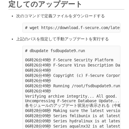
定してのアップデート
次のコマンドで定義ファイルをダウンロードする
上記のパスを指定して手動アップデートを実行する
# dbupdate fsdbupdate9.run

06時26分49秒 F-Secure Security Platform

06時26分49秒 F-Secure Virus Description Databas
06時26分49秒

06時26分49秒 Copyright (c) F-Secure Corporation
06時26分49秒

06時26分49秒 Running /root/fsdbupdate9.run

06時26分49秒

Verifying archive integrity... All good.

Uncompressing F-Secure Database Update...

各モジュールのアップデート状況が表示される（中略）

06時28分08秒 Making sure the latest versions ar
06時28分09秒 Series fmlibunix is at latest vers
06時28分09秒 Series hydralinux is at latest ver
06時28分09秒 Series aqualnx32 is at latest vers