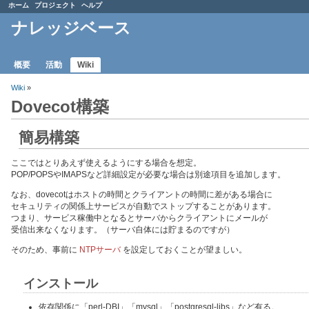
ホーム
プロジェクト
ヘルプ
ナレッジベース
概要
活動
Wiki
Wiki
»
Dovecot構築
簡易構築
ここではとりあえず使えるようにする場合を想定。
POP/POPSやIMAPSなど詳細設定が必要な場合は別途項目を追加します。
なお、dovecotはホストの時間とクライアントの時間に差がある場合に
セキュリティの関係上サービスが自動でストップすることがあります。
つまり、サービス稼働中となるとサーバからクライアントにメールが
受信出来なくなります。（サーバ自体には貯まるのですが）
そのため、事前に
NTPサーバ
を設定しておくことが望ましい。
インストール
依存関係に「perl-DBI」「mysql」「postgresql-libs」など有る。