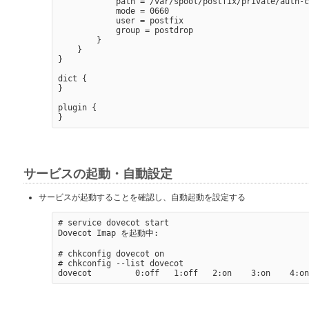
            path = /var/spool/postfix/private/auth-c
            mode = 0660

            user = postfix

            group = postdrop

        }

    }

}

dict {

}

plugin {

サービスの起動・自動設定
サービスが起動することを確認し、自動起動を設定する
# service dovecot start

Dovecot Imap を起動中:                                
# chkconfig dovecot on

# chkconfig --list dovecot
