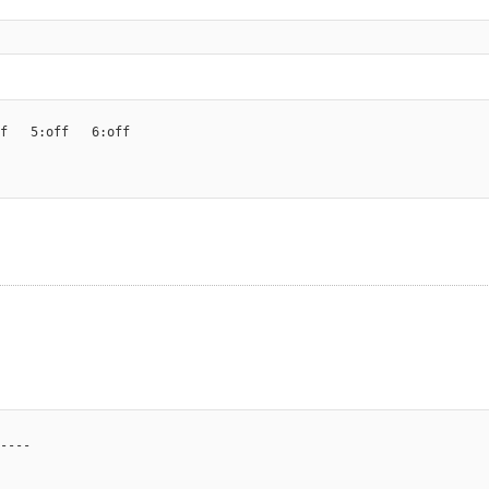
f   5:off   6:off

----
