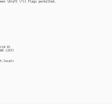
een \Draft \*)] Flags permitted.

rid 0)

00 (JST)

t.local>
