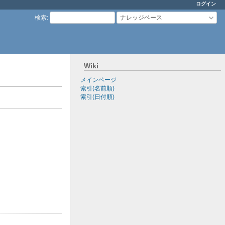
ログイン
検索
:
ナレッジベース
Wiki
メインページ
索引(名前順)
索引(日付順)