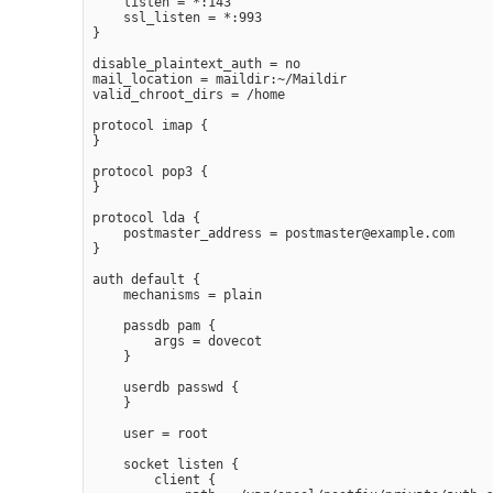
    listen = *:143

    ssl_listen = *:993

}

disable_plaintext_auth = no

mail_location = maildir:~/Maildir

valid_chroot_dirs = /home

protocol imap {

}

protocol pop3 {

}

protocol lda {

    postmaster_address = postmaster@example.com

}

auth default {

    mechanisms = plain

    passdb pam {

        args = dovecot

    }

    userdb passwd {

    }

    user = root

    socket listen {

        client {
