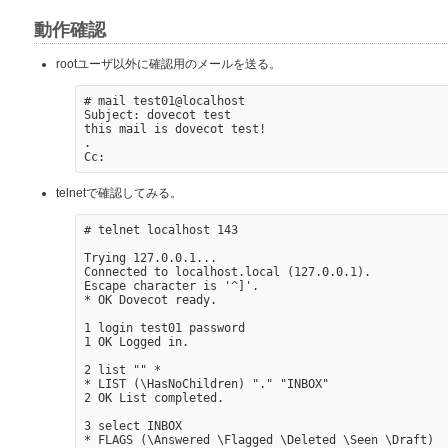
動作確認
rootユーザ以外に確認用のメールを送る。
# mail test01@localhost

Subject: dovecot test

this mail is dovecot test!

.

telnetで確認してみる。
# telnet localhost 143

Trying 127.0.0.1...

Connected to localhost.local (127.0.0.1).

Escape character is '^]'.

* OK Dovecot ready.

1 login test01 password

1 OK Logged in.

2 list "" *

* LIST (\HasNoChildren) "." "INBOX" 

2 OK List completed.

3 select INBOX

* FLAGS (\Answered \Flagged \Deleted \Seen \Draft)
