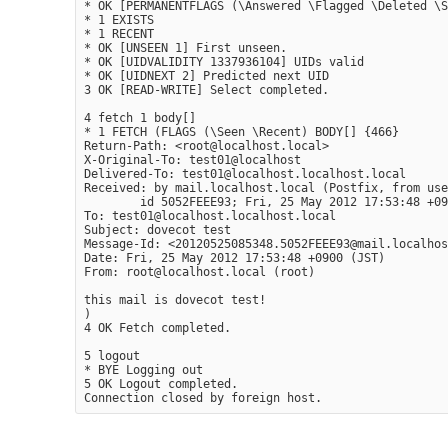
* OK [PERMANENTFLAGS (\Answered \Flagged \Deleted \S
* 1 EXISTS

* 1 RECENT

* OK [UNSEEN 1] First unseen.

* OK [UIDVALIDITY 1337936104] UIDs valid

* OK [UIDNEXT 2] Predicted next UID

3 OK [READ-WRITE] Select completed.

4 fetch 1 body[]

* 1 FETCH (FLAGS (\Seen \Recent) BODY[] {466}

Return-Path: <root@localhost.local>

X-Original-To: test01@localhost

Delivered-To: test01@localhost.localhost.local

Received: by mail.localhost.local (Postfix, from use
        id 5052FEEE93; Fri, 25 May 2012 17:53:48 +09
To: test01@localhost.localhost.local

Subject: dovecot test

Message-Id: <20120525085348.5052FEEE93@mail.localhos
Date: Fri, 25 May 2012 17:53:48 +0900 (JST)

From: root@localhost.local (root)

this mail is dovecot test!

)

4 OK Fetch completed.

5 logout

* BYE Logging out

5 OK Logout completed.
