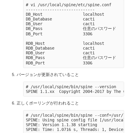
# vi /usr/local/spine/etc/spine.conf

-----------------------------

DB_Host                 localhost

DB_Database             cacti

DB_User                 cacti

DB_Pass                 任意のパスワード

DB_Port                 3306

RDB_Host                localhost

RDB_Database            cacti

RDB_User                cacti

RDB_Pass                任意のパスワード

バージョンが更新されていること
# /usr/local/spine/bin/spine --version

正しくポーリングが行われること
# /usr/local/spine/bin/spine --conf=/usr/loca
SPINE: Using spine config file [/usr/local/sp
SPINE: Version 1.1.38 starting
