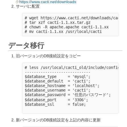
https://www.cacti.net/downloads
サーバに配置
# wget https://www.cacti.net/downloads/cacti-
# tar xzf cacti-1.1.xx.tar.gz

# chown -R apache.apache cacti-1.1.xx

データ移行
旧バージョンのDB接続設定をコピー
# less /usr/local/cacti_old/include/config.php
-----------------------------

$database_type     = 'mysql';

$database_default  = 'cacti';

$database_hostname = 'localhost';

$database_username = 'cacti';

$database_password = '任意のパスワード';

$database_port     = '3306';

$database_ssl      = false;

新バージョンのDB接続設定を上記の内容に更新