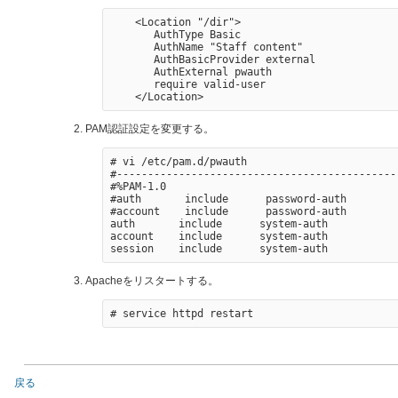
    <Location "/dir">

       AuthType Basic

       AuthName "Staff content" 

       AuthBasicProvider external

       AuthExternal pwauth

       require valid-user

PAM認証設定を変更する。
# vi /etc/pam.d/pwauth

#----------------------------------------------
#%PAM-1.0

#auth       include      password-auth

#account    include      password-auth

auth       include      system-auth

account    include      system-auth

Apacheをリスタートする。
戻る