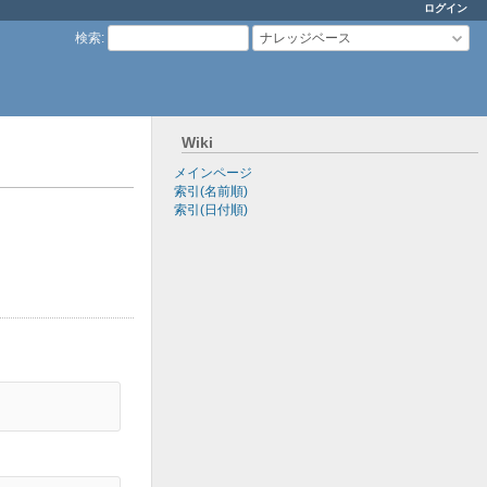
ログイン
検索
:
ナレッジベース
Wiki
メインページ
索引(名前順)
索引(日付順)