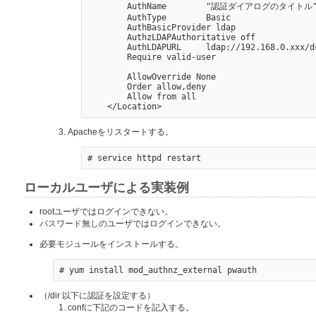
        AuthName        "認証ダイアログのタイトル"
        AuthType        Basic

        AuthBasicProvider ldap

        AuthzLDAPAuthoritative off

        AuthLDAPURL     ldap://192.168.0.xxx/d
        Require valid-user

        AllowOverride None

        Order allow,deny

        Allow from all

Apacheをリスタートする。
ローカルユーザによる実装例
rootユーザではログインできない。
パスワード無しのユーザではログインできない。
必要モジュールをインストールする。
（/dir 以下に認証を設定する）
confに下記のコードを記入する。