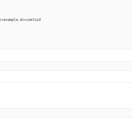
 

c=example,dc=com?uid
