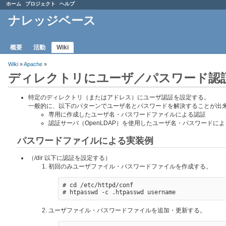
ホーム
プロジェクト
ヘルプ
ナレッジベース
概要
活動
Wiki
Wiki
»
Apache
»
ディレクトリにユーザ／パスワード認証
特定のディレクトリ（またはアドレス）にユーザ認証を設定する。
一般的に、以下のパターンでユーザ名とパスワードを解決することが出
専用に作成したユーザ名・パスワードファイルによる認証
認証サーバ（OpenLDAP）を使用したユーザ名・パスワードに
パスワードファイルによる実装例
（/dir 以下に認証を設定する）
初回のみユーザファイル・パスワードファイルを作成する。
# cd /etc/httpd/conf

ユーザファイル・パスワードファイルを追加・更新する。