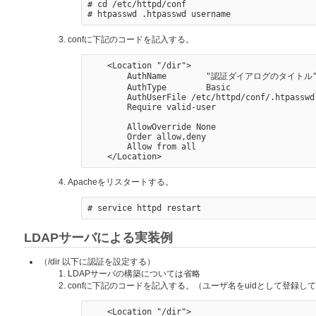
# cd /etc/httpd/conf

confに下記のコードを記入する。
    <Location "/dir">

        AuthName        "認証ダイアログのタイトル"
        AuthType        Basic

        AuthUserFile /etc/httpd/conf/.htpasswd

        Require valid-user

        AllowOverride None

        Order allow,deny

        Allow from all

Apacheをリスタートする。
LDAPサーバによる実装例
（/dir 以下に認証を設定する）
LDAPサーバの構築については省略
confに下記のコードを記入する。（ユーザ名をuidとして登録し
    <Location "/dir">
