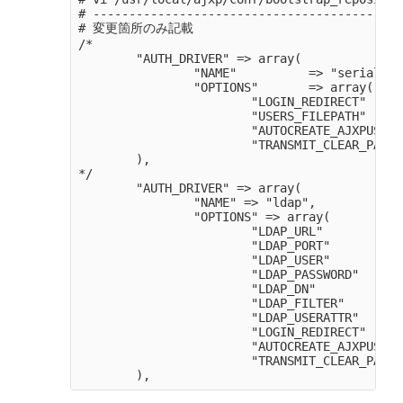
# -------------------------------------------
# 変更箇所のみ記載

/*

        "AUTH_DRIVER" => array(

                "NAME"          => "serial",

                "OPTIONS"       => array(

                        "LOGIN_REDIRECT"     
                        "USERS_FILEPATH"     
                        "AUTOCREATE_AJXPUSER"
                        "TRANSMIT_CLEAR_PASS"
        ),

*/

        "AUTH_DRIVER" => array(

                "NAME" => "ldap",

                "OPTIONS" => array(

                        "LDAP_URL"           
                        "LDAP_PORT"          
                        "LDAP_USER"          
                        "LDAP_PASSWORD"      
                        "LDAP_DN"            
                        "LDAP_FILTER"        
                        "LDAP_USERATTR"      
                        "LOGIN_REDIRECT"     
                        "AUTOCREATE_AJXPUSER"
                        "TRANSMIT_CLEAR_PASS"