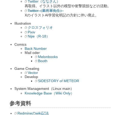
Twitter（ななさん）
再取得。イラスト以外の模型や射撃競技などの活動。
Twitter（業将軍先生）
XのイラストAI学習化明記の方針に伴い廃止。
Illustration
クロスフォリオ
Pixiv
Nijie（R-18）
Comics
Back Number
Mail oder
Melonbooks
Booth
Game Creating
Vector
Develop
SIDESTORY of METEOR
System Management（Linux main）
Knowledge Base（Wiki Only）
参考資料
Redmineのwiki記法